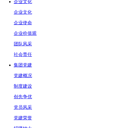
企业文化
企业文化
企业使命
企业价值观
团队风采
社会责任
集团党建
党建概况
制度建设
创先争优
党员风采
党建荣誉