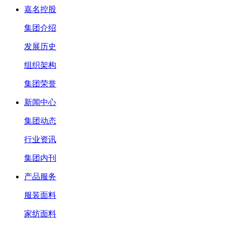
嘉名控股
集团介绍
发展历史
组织架构
集团荣誉
新闻中心
集团动态
行业资讯
集团内刊
产品服务
服装面料
家纺面料