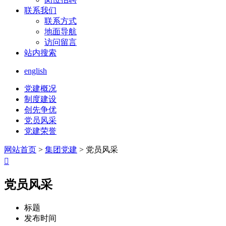
联系我们
联系方式
地面导航
访问留言
站内搜索
english
党建概况
制度建设
创先争优
党员风采
党建荣誉
网站首页
>
集团党建
> 党员风采

党员风采
标题
发布时间