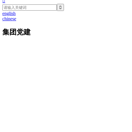

english
chinese
集团党建