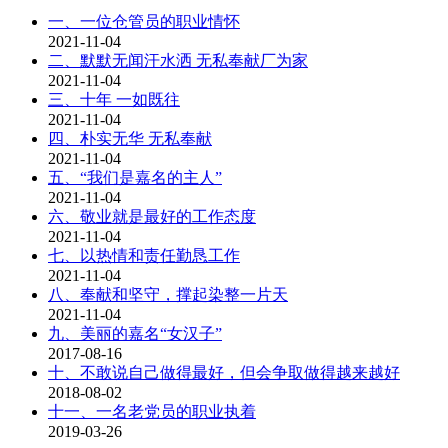
一、一位仓管员的职业情怀
2021-11-04
二、默默无闻汗水洒 无私奉献厂为家
2021-11-04
三、十年 一如既往
2021-11-04
四、朴实无华 无私奉献
2021-11-04
五、“我们是嘉名的主人”
2021-11-04
六、敬业就是最好的工作态度
2021-11-04
七、以热情和责任勤恳工作
2021-11-04
八、奉献和坚守，撑起染整一片天
2021-11-04
九、美丽的嘉名“女汉子”
2017-08-16
十、不敢说自己做得最好，但会争取做得越来越好
2018-08-02
十一、一名老党员的职业执着
2019-03-26