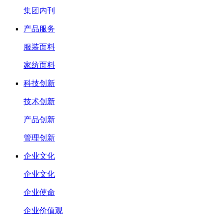
集团内刊
产品服务
服装面料
家纺面料
科技创新
技术创新
产品创新
管理创新
企业文化
企业文化
企业使命
企业价值观