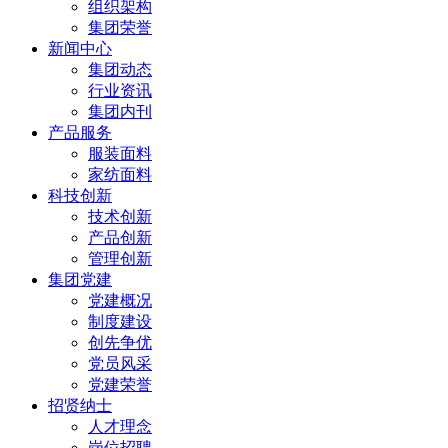
组织架构
集团荣誉
新闻中心
集团动态
行业资讯
集团内刊
产品服务
服装面料
家纺面料
科技创新
技术创新
产品创新
管理创新
集团党建
党建概况
制度建设
创先争优
党员风采
党建荣誉
招贤纳士
人才理念
岗位招聘