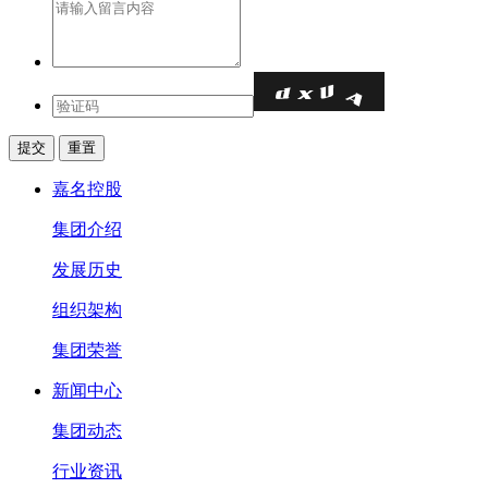
嘉名控股
集团介绍
发展历史
组织架构
集团荣誉
新闻中心
集团动态
行业资讯