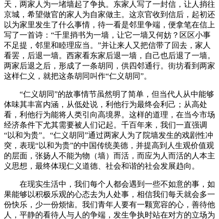
天，两家人为一堵墙起了争执。东家人写了一封信，让人捎往
京城，希望做官的家人为自家做主。这京官收到信后，起初还
以为家里发生了什么事情，待一看是邻里争端，便拿笔在信上
写了一首诗：“千里捎书为一墙，让它一墙又何妨？区区小事
不足提，邻里和睦理应当。”并让来人又把信带了回去，家人
看罢，后退一墙。西家看东家后退一墙，自己也后退了一墙。
两家后退之后，形成了一条胡同，供四邻通行。街坊看到两家
这样仁义，就把这条胡同叫作“仁义胡同”。
“仁义胡同”的故事情节虽然明了简单，但当代人从中能够
体味其丰富内涵，从低处说，利他行为最终会利己；从高处
看，利他行为能将人类引向高境界。这样的道理，在当今市场
经济条件下尤其需要被人们记起。千百年来，我们一直强调
“以和为贵”。“仁义胡同”通过两家人为了院墙发生的戏剧性冲
突，表现“以和为贵”的中国传统美德，并提高到人生观价值观
的层面，张扬人不能为物（墙）而活，而应为人而活的人本主
义思想，最终体现仁义道德、社会和谐的社会发展趋向。
在现实生活中，我们每个人都会遇到一些不如意的事，如
果能够以积极乐观的心态去为人处事，相信我们每天就会多一
份快乐，少一份烦恼。我们青年人要有一颗宽容的心，善待他
人，平静的看待人与人的争端，发生争执时站在对方的立场为