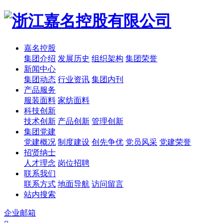
嘉名控股
集团介绍
发展历史
组织架构
集团荣誉
新闻中心
集团动态
行业资讯
集团内刊
产品服务
服装面料
家纺面料
科技创新
技术创新
产品创新
管理创新
集团党建
党建概况
制度建设
创先争优
党员风采
党建荣誉
招贤纳士
人才理念
岗位招聘
联系我们
联系方式
地面导航
访问留言
站内搜索
企业邮箱