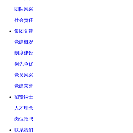
团队风采
社会责任
集团党建
党建概况
制度建设
创先争优
党员风采
党建荣誉
招贤纳士
人才理念
岗位招聘
联系我们