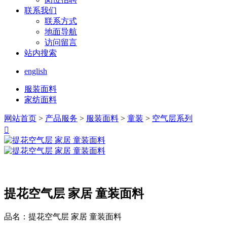
联系我们
联系方式
地面导航
访问留言
站内搜索
english
服装面料
家纺面料
网站首页
>
产品服务
>
服装面料
>
童装
>
空气层系列

提花空气层 家居 童装面料
品名：提花空气层 家居 童装面料