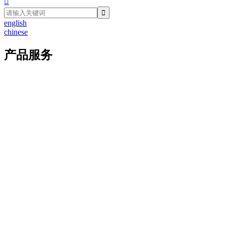

english
chinese
产品服务