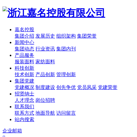
嘉名控股
集团介绍
发展历史
组织架构
集团荣誉
新闻中心
集团动态
行业资讯
集团内刊
产品服务
服装面料
家纺面料
科技创新
技术创新
产品创新
管理创新
集团党建
党建概况
制度建设
创先争优
党员风采
党建荣誉
招贤纳士
人才理念
岗位招聘
联系我们
联系方式
地面导航
访问留言
站内搜索
企业邮箱