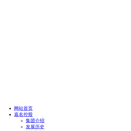
网站首页
嘉名控股
集团介绍
发展历史