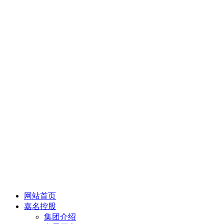
网站首页
嘉名控股
集团介绍