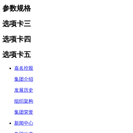
参数规格
选项卡三
选项卡四
选项卡五
嘉名控股
集团介绍
发展历史
组织架构
集团荣誉
新闻中心