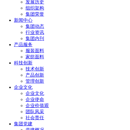
发展历史
组织架构
集团荣誉
新闻中心
集团动态
行业资讯
集团内刊
产品服务
服装面料
家纺面料
科技创新
技术创新
产品创新
管理创新
企业文化
企业文化
企业使命
企业价值观
团队风采
社会责任
集团党建
党建概况