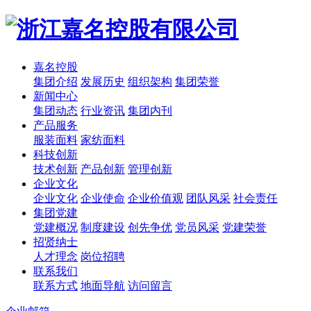
嘉名控股
集团介绍
发展历史
组织架构
集团荣誉
新闻中心
集团动态
行业资讯
集团内刊
产品服务
服装面料
家纺面料
科技创新
技术创新
产品创新
管理创新
企业文化
企业文化
企业使命
企业价值观
团队风采
社会责任
集团党建
党建概况
制度建设
创先争优
党员风采
党建荣誉
招贤纳士
人才理念
岗位招聘
联系我们
联系方式
地面导航
访问留言