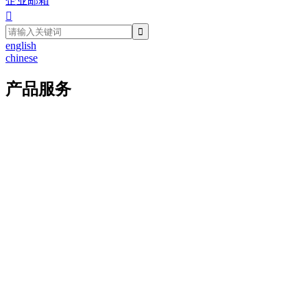
企业邮箱

english
chinese
产品服务