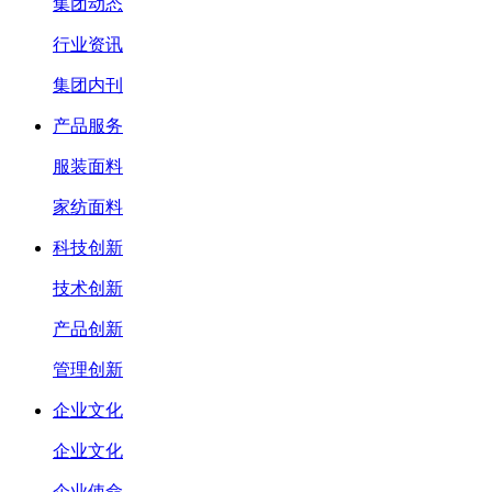
集团动态
行业资讯
集团内刊
产品服务
服装面料
家纺面料
科技创新
技术创新
产品创新
管理创新
企业文化
企业文化
企业使命