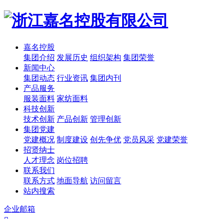
嘉名控股
集团介绍
发展历史
组织架构
集团荣誉
新闻中心
集团动态
行业资讯
集团内刊
产品服务
服装面料
家纺面料
科技创新
技术创新
产品创新
管理创新
集团党建
党建概况
制度建设
创先争优
党员风采
党建荣誉
招贤纳士
人才理念
岗位招聘
联系我们
联系方式
地面导航
访问留言
站内搜索
企业邮箱