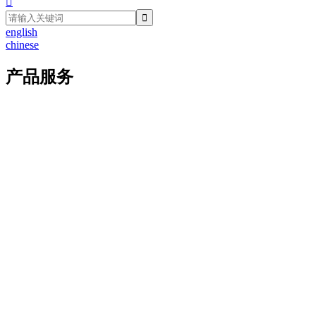

english
chinese
产品服务