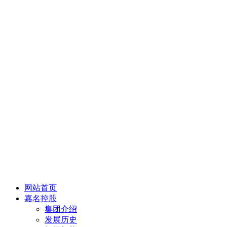
网站首页
嘉名控股
集团介绍
发展历史