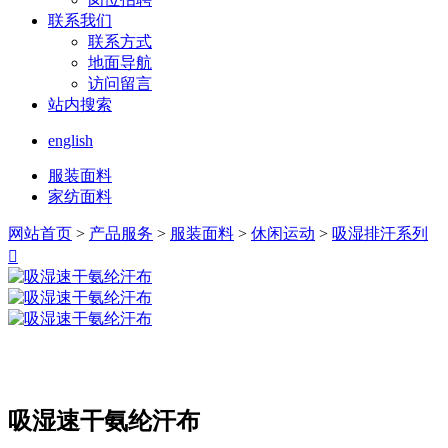
联系我们
联系方式
地面导航
访问留言
站内搜索
english
服装面料
家纺面料
网站首页
>
产品服务
>
服装面料
>
休闲运动
>
吸湿排汗系列

吸湿速干氨纶汗布