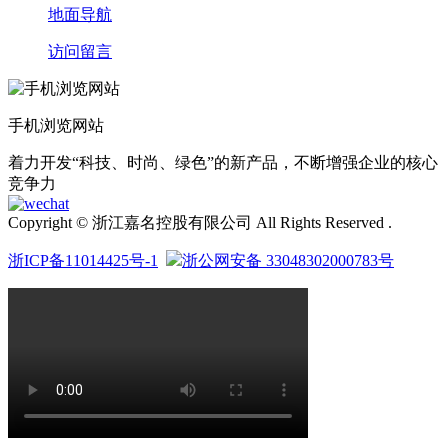
地面导航
访问留言
手机浏览网站
着力开发“科技、时尚、绿色”的新产品，不断增强企业的核心
竞争力
Copyright © 浙江嘉名控股有限公司 All Rights Reserved .
浙ICP备11014425号-1
浙公网安备 33048302000783号