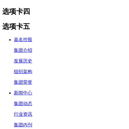
选项卡四
选项卡五
嘉名控股
集团介绍
发展历史
组织架构
集团荣誉
新闻中心
集团动态
行业资讯
集团内刊