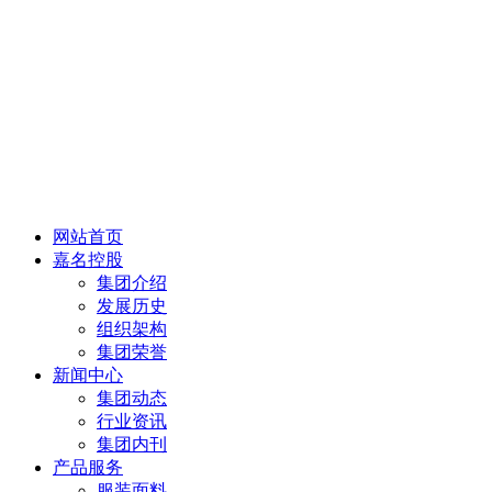
网站首页
嘉名控股
集团介绍
发展历史
组织架构
集团荣誉
新闻中心
集团动态
行业资讯
集团内刊
产品服务
服装面料