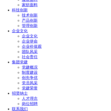
家纺面料
科技创新
技术创新
产品创新
管理创新
企业文化
企业文化
企业使命
企业价值观
团队风采
社会责任
集团党建
党建概况
制度建设
创先争优
党员风采
党建荣誉
招贤纳士
人才理念
岗位招聘
联系我们