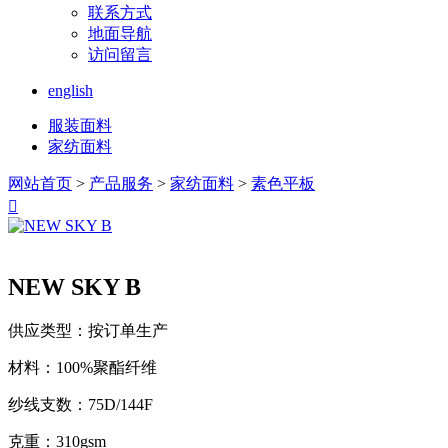
联系方式
地面导航
访问留言
english
服装面料
家纺面料
网站首页
>
产品服务
>
家纺面料
>
素色平板

NEW SKY B
供应类型：按订单生产
材料：100%聚酯纤维
纱线支数：75D/144F
克重：310gsm